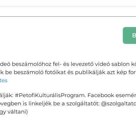
Bejelentkezés
deó beszámolóhoz fel- és levezető videó sablon kö
E-mail cím
k be beszámoló fotóikat és publikálják azt kép 
ltes
Jelszó
álják: #PetofiKulturálisProgram. Facebook esemén
övegben is linkeljék be a szolgáltatót: @szolgalta
gy váltani)
Belépés
Elfelejtett jelszó