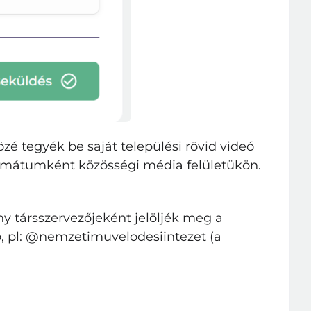
zé tegyék be saját települési rövid videó
formátumként közösségi média felületükön.
y társszervezőjeként jelöljék meg a
to, pl: @nemzetimuvelodesiintezet (a