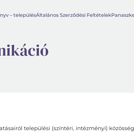
nyv – település
Általános Szerződési Feltételek
Panaszke
ikáció
tatásairól települési (színtéri, intézményi) közöss