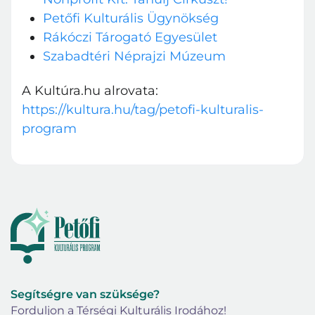
Petőfi Kulturális Ügynökség
Rákóczi Tárogató Egyesület
Szabadtéri Néprajzi Múzeum
Bejelentkezés
A Kultúra.hu alrovata:
E-mail cím
https://kultura.hu/tag/petofi-kulturalis-
program
Jelszó
Belépés
Elfelejtett jelszó
Segítségre van szüksége?
Forduljon a Térségi Kulturális Irodához!