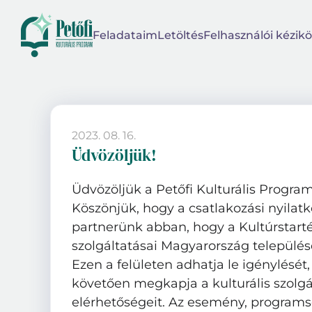
Feladataim
Letöltés
Felhasználói kézikö
2023. 08. 16.
Üdvözöljük!
Üdvözöljük a Petőfi Kulturális Program
Köszönjük, hogy a csatlakozási nyilatk
partnerünk abban, hogy a Kultúrstart
szolgáltatásai Magyarország település
Ezen a felületen adhatja le igénylését
követően megkapja a kulturális szolgá
elérhetőségeit. Az esemény, programs