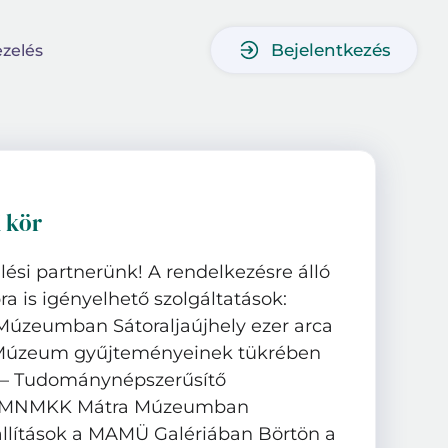
Bejelentkezés
zelés
i kör
ülési partnerünk! A rendelkezésre álló
 is igényelhető szolgáltatások:
 Múzeumban Sátoraljaújhely ezer arca
 Múzeum gyűjteményeinek tükrében
– Tudománynépszerűsítő
z MNMKK Mátra Múzeumban
llítások a MAMÜ Galériában Börtön a