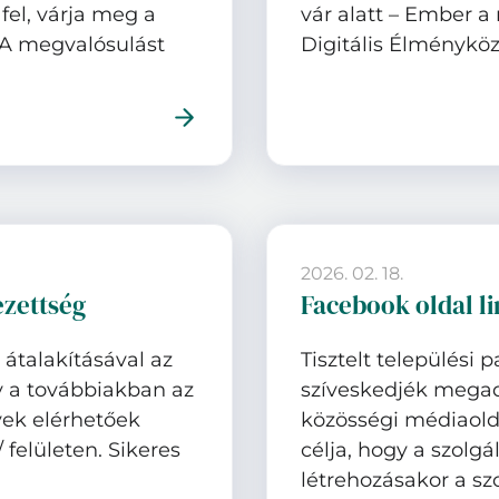
fel, várja meg a
vár alatt – Ember 
. A megvalósulást
Digitális Élményköz
2026. 02. 18.
zettség
Facebook oldal l
 átalakításával az
Tisztelt települési 
gy a továbbiakban az
szíveskedjék megad
yek elérhetőek
közösségi médiaold
/ felületen. Sikeres
célja, hogy a szol
létrehozásakor a sz