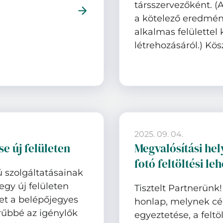
társszervezőként.
a kötelező eredmé
alkalmas felülette
létrehozásáról.) K
2025. 09. 04.
se új felületen
Megvalósítási hel
fotó feltöltési le
ú szolgáltatásainak
egy új felületen
Tisztelt Partnerünk
let a belépőjegyes
honlap, melynek cé
erűbbé az igénylők
egyeztetése, a felt