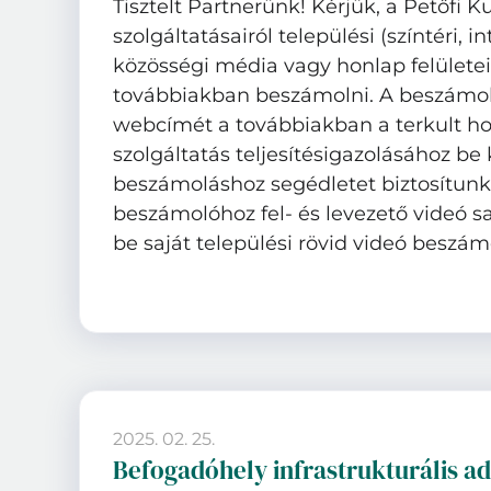
Tisztelt Partnerünk! Kérjük, a Petőfi K
szolgáltatásairól települési (színtéri, 
közösségi média vagy honlap felületei
továbbiakban beszámolni. A beszámol
webcímét a továbbiakban a terkult ho
szolgáltatás teljesítésigazolásához be k
beszámoláshoz segédletet biztosítunk
beszámolóhoz fel- és levezető videó s
be saját települési rövid videó beszámo
2025. 02. 25.
Befogadóhely infrastrukturális ad