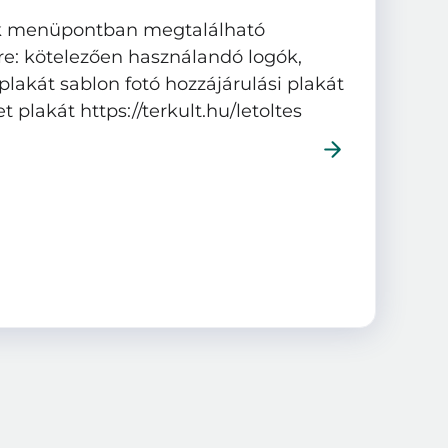
sek menüpontban megtalálható
: kötelezően használandó logók,
akát sablon fotó hozzájárulási plakát
 plakát https://terkult.hu/letoltes