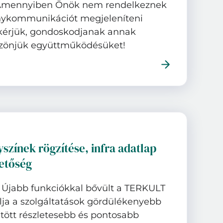
 (Amennyiben Önök nem rendelkeznek
nykommunikációt megjeleníteni
l kérjük, gondoskodjanak annak
öszönjük együttműködésüket!
yszínek rögzítése, infra adatlap
hetőség
! Újabb funkciókkal bővült a TERKULT
lja a szolgáltatások gördülékenyebb
öltött részletesebb és pontosabb