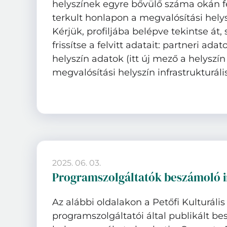
helyszínek egyre bővülő száma okán fe
terkult honlapon a megvalósítási hely
Kérjük, profiljába belépve tekintse át
frissítse a felvitt adatait: partneri ada
helyszín adatok (itt új mező a helyszín
megvalósítási helyszín infrastrukturális 
2025. 06. 03.
Programszolgáltatók beszámoló in
Az alábbi oldalakon a Petőfi Kulturáli
programszolgáltatói által publikált b