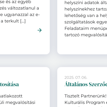
ése és az egyéb
helyszíni adatok ált
és változatlanul a
helyszínekhez tarto
tre ugyanazzal az e-
lehetőség van a hely
 terkult […]
szolgáltatások egye
Feladataim menüpo
Bejelentkezés
tartozó megvalósítás
E-mail cím
Jelszó
2025. 07. 06.
tosítása
Általános Szerződ
Belépés
Elfelejtett jelszó
satlakozott
Tisztelt Partnerünk
üli megvalósítási
Kulturális Program 