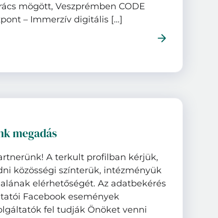
a rács mögött, Veszprémben CODE
pont – Immerzív digitális […]
ink megadás
partnerünk! A terkult profilban kérjük,
ni közösségi színterük, intézményük
alának elérhetőségét. Az adatbekérés
gáltatói Facebook események
olgáltatók fel tudják Önöket venni