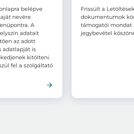
 honlapra belépve
Frissült a Letölté
saját nevére
dokumentumok köre
menüpontra. A
támogatói mondat pl
lyszín adatait
jegybevétel köszönet
etően az adott
 adatlapját is
kedjenek kitölteni.
zül fel a szolgáltató