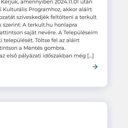
! Kérjük, amennyiben 2024.11.01 után
i Kulturális Programhoz, akkor aláírt
ozatát szíveskedjék feltölteni a terkult
k szerint: A terkult.hu honlapra
kattintson saját nevére. A Településeim
települését. Töltse fel az aláírt
ttintson a Mentés gombra.
 első pályázati időszakban még […]