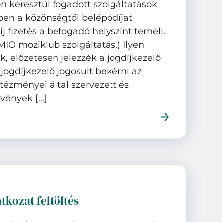
n keresztül fogadott szolgáltatások
en a közönségtől belépődíjat
j fizetés a befogadó helyszínt terheli.
LMIO moziklub szolgáltatás.) Ilyen
k, előzetesen jelezzék a jogdíjkezelő
 jogdíjkezelő jogosult bekérni az
ézményei által szervezett és
vények […]
atkozat feltöltés