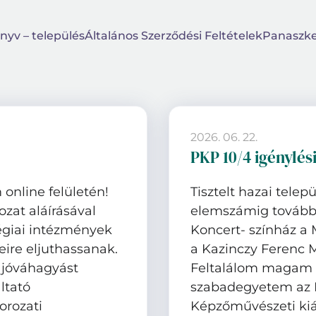
nyv – település
Általános Szerződési Feltételek
Panaszke
2026. 06. 22.
PKP 10/4 igénylés
 online felületén!
Tisztelt hazai telep
ozat aláírásával
elemszámig továbbra
égiai intézmények
Koncert- színház a
eire eljuthassanak.
a Kazinczy Ferenc
, jóváhagyást
Feltalálom magam 
ltató
szabadegyetem a
orozati
Képzőművészeti kiá