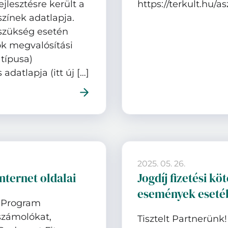
jlesztésre került a
https://terkult.hu/as
színek adatlapja.
, szükség esetén
tok megvalósítási
 típusa)
adatlapja (itt új […]
2025. 05. 26.
ternet oldalai
Jogdíj fizetési köt
események eseté
s Program
eszámolókat,
Tisztelt Partnerünk!