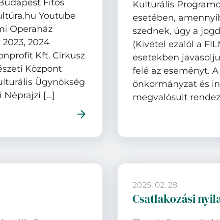
Budapest Fitos
Kulturális Programo
ltúra.hu Youtube
esetében, amennyib
mi Operaház
szednek, úgy a jogdí
2023, 2024
(Kivétel ezalól a FI
profit Kft. Cirkusz
esetekben javasolju
szeti Központ
felé az eseményt. A
Kulturális Ügynökség
önkormányzat és int
 Néprajzi […]
megvalósult rendez
2025. 02. 28.
Csatlakozási nyil