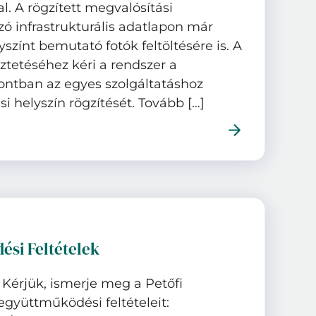
al. A rögzített megvalósítási
zó infrastrukturális adatlapon már
színt bemutató fotók feltöltésére is. A
ztetéséhez kéri a rendszer a
ntban az egyes szolgáltatáshoz
i helyszín rögzítését. Tovább […]
ési Feltételek
! Kérjük, ismerje meg a Petőfi
együttműködési feltételeit: