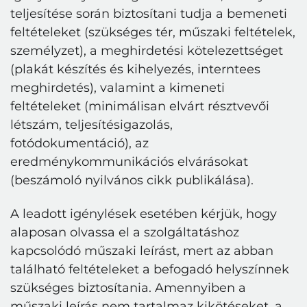
teljesítése során biztosítani tudja a bemeneti
feltételeket (szükséges tér, műszaki feltételek,
személyzet), a meghirdetési kötelezettséget
(plakát készítés és kihelyezés, interntees
meghirdetés), valamint a kimeneti
feltételeket (minimálisan elvárt résztvevői
létszám, teljesítésigazolás,
fotódokumentáció), az
eredménykommunikációs elvárásokat
(beszámoló nyilvános cikk publikálása).
A leadott igénylések esetében kérjük, hogy
alaposan olvassa el a szolgáltatáshoz
kapcsolódó műszaki leírást, mert az abban
található feltételeket a befogadó helyszínnek
szükséges biztosítania. Amennyiben a
műszaki leírás nem tartalmaz kikötéseket, a