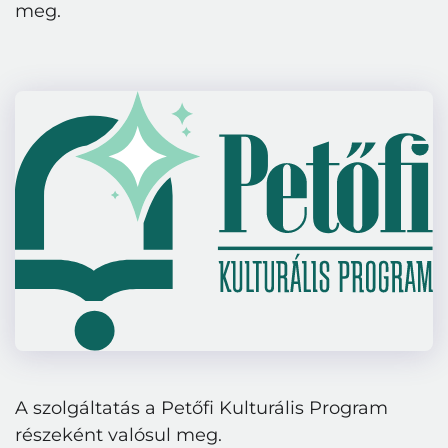
meg.
A szolgáltatás a Petőfi Kulturális Program
részeként valósul meg.