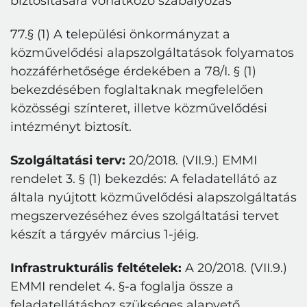
biztosítására vonatkozó szabályozás
77.§ (1) A települési önkormányzat a
közművelődési alapszolgáltatások folyamatos
hozzáférhetősége érdekében a 78/I. § (1)
bekezdésében foglaltaknak megfelelően
közösségi színteret, illetve közművelődési
intézményt biztosít.
Szolgáltatási terv:
20/2018. (VII.9.) EMMI
rendelet 3. § (1) bekezdés: A feladatellátó az
általa nyújtott közművelődési alapszolgáltatás
megszervezéséhez éves szolgáltatási tervet
készít a tárgyév március 1-jéig.
Infrastrukturális feltételek:
A 20/2018. (VII.9.)
EMMI rendelet 4. §-a foglalja össze a
feladatellátáshoz szükséges alapvető