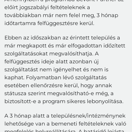
előírt jogszabályi feltételeknek a
továbbiakban
már
nem felel meg, 3 hónap
időtartamra felfüggesztésre kerül
.
Ebben az időszakban az érintett település a
már megkapott és már elfogadottan időzített
szolgáltatásokat megvalósíthatja. A
felfüggesztés ideje alatt azonban új
szolgáltatást nem igényelhet és nem is
kaphat. Folyamatban lévő szolgáltatás
esetében ellenőrzésre kerül
, hogy annak
státusza szerint megvalósítható-e még, a
biztosított-e a program sikeres lebonyolítása.
A 3 hónap alatt a településnek/intézménynek
lehetősége van a bemeneti feltételeknek
való
megfelelés helyreállítására.
A határidő lejárta