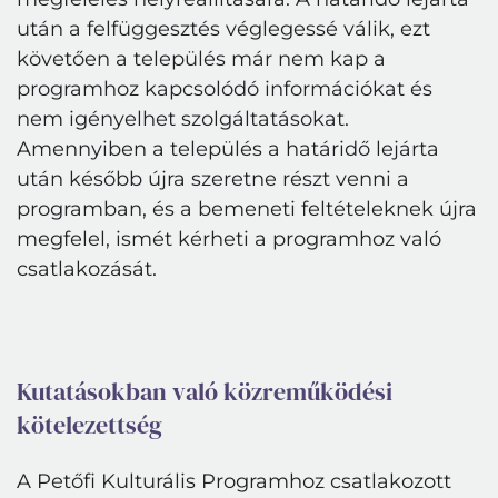
után a felfüggesztés véglegessé válik
, ezt
követően a település már nem kap a
programhoz kapcsolódó információkat
és
nem igényelhet szolgáltatásokat
.
Bejelentkezés
Amennyiben a település a határidő lejárta
E-mail cím
után később újra szeretne részt venni a
programban, és a bemeneti feltételeknek újra
megfelel, ismét kérheti a programhoz való
Jelszó
csatlakozását.
Belépés
Elfelejtett jelszó
Kutatásokban való közreműködési
kötelezettség
A Petőfi Kulturális Programhoz csatlakozott